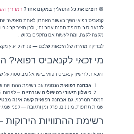
🟢
רוצים את כל התהליך במקום אחד?
המדריך השלם 
קנאביס רפואי הפך בעשור האחרון לאחת מאפשרויות ה
מקצה לקצה, ומה לעשות אם נתקלים בקושי.
לבדיקה מהירה של הזכאות שלכם — פנייה לייעוץ מקצועי עם נציג קנאק
מי זכאי לקנאביס רפואי? הק
הזכאות לרישיון קנאביס רפואי בישראל מבוססת על
שנ
אבחנה רפואית
הנמנית עם רשימת ההתוויות שאישר מש
כישלון תיעודי בטיפולים שגרתיים
— לפחות 6 חודשים של ניסיונות טיפול בתרופות מרשם או טיפולים אחרים, ללא הקלה משמעותית.
המסר המרכזי:
גם אבחנה רפואית קשה אינה מבטיח
שמות תרופות, מינונים, פרק זמן ותגובה — לפני שמג
רשימת ההתוויות הירוקות —