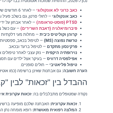
נכון ל-2026, ההתוויות שמזכות אוטומטית בבדיקה לרישיון קנאביס רפואי בישראל ("התוויות ירוקות") כוללות:
כאב כרוני לא אונקולוגי
— לאחר 6 חודשים של טיפול תרופתי שלא הביא הקלה.
כאב אונקולוגי
— לחולי סרטן, גם בשלב פעיל ו
PTSD (פוסט-טראומה)
— לאחר אבחון על ידי פ
פיברומיאלגיה (דאבת השרירים)
— עם כשל ב-2 תרופות מרשם לפח
קרוהן וקוליטיס כיבית
— מחלות מעי דלקתיות עם
טרשת נפוצה (MS)
— לטיפול בכאב, ספסטיות ו
פרקינסון מתקדם
— לטיפול ברעד ובכאב.
נוירופתיה היקפית
— נזק עצבי לאחר טיפולים או
אפילפסיה דרוויס
— בעיקר אצל ילדים עם תסמונ
טיפול פליאטיבי
— חולים סופניים.
הערה חשובה:
גם אבחנות שאינן ברשימה (כמו אוטיזם, ADHD, חרדה, נדודי שינה) יכולות לזכות ברישיון במקרים מיוחדים — אבל הדרך מורכבת יותר ודורשת וע
ההבדל בין "זכאות" לבין "קב
נקודה שמטופלים מתבלבלים בה:
זכאות עקרונית אינ
זכאות עקרונית:
האבחנה שלכם מופיעה ברשימת
המלצה רפואית מאושרת:
רופא מומחה נתן המ