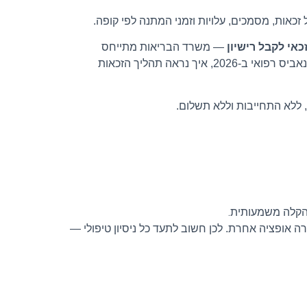
כאות, מסמכים, עלויות וזמני המתנה לפי קופה.
כאי לקבל רישיון
— משרד הבריאות מתייחס
לקנאביס כ"תרופת תחנה אחרונה", ולכן הציב קריטריונים ברורים שצריך לעמוד בהם. במדריך הזה נסביר מי באמת זכאי לקנאביס רפואי ב-2026, איך נראה תהליך הזכאות
 אופציה אחרת. לכן חשוב לתעד כל ניסיון טיפולי —