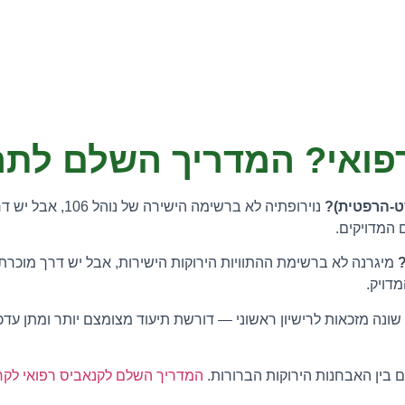
פואי? המדריך השלם לתהליך
סט-הרפטית)?
נוירופתיה לא ברשימה הישירה של נוהל 106, אבל יש דרך מובנית לקבל רישיון דרך "כאב כרוני".
המדויקים.
מיגרנה לא ברשימת ההתוויות הירוקות הישירות, אבל יש דרך מוכרת ל
דויק.
שונה מזכאות לרישיון ראשוני — דורשת תיעוד מצומצם יותר ומתן עד
ם בין האבחנות הירוקות הברורות.
המדריך השלם לקנאביס רפואי לקרוה