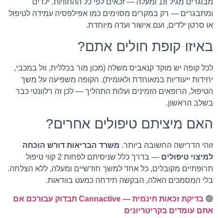
מבוגרים מגיל 18 ומעלה — זכאים לפי כל ההתוויות. ילדים
ומתבגרים — רק במקרים מסוימים כמו אפילפסיה עמידה לטיפול
או סרטן ילדים, ועם אישור ועדה מיוחדת.
באיזו קופת חולים אתם?
לכל קופה יש מוקד קנאביס משלה (מכון מור בכללית, וול במכבי,
יחידות ייעודיות במאוחדת ולאומית). הקופה משפיעה על משך
הטיפול, הרופאים הזמינים ועלות התהליך — לכן זה רלוונטי כבר
בשלב הראשון.
האם מיציתם טיפולים אחרים?
זוהי הדרישה החשובה ביותר.
משרד הבריאות דורש הוכחה
למיצוי טיפולים
— בדרך כלל שניסיתם לפחות 2 קווי טיפול
תרופתיים מקובלים, כל אחד למשך חודשיים ומעלה, ללא הצלחה.
בלי המסמכים האלה, הבקשה תידחה כמעט בוודאות.
🟢
בדיקת זכאות חינמית — Cannactive תבדוק עבורכם אם
אתם עומדים בקריטריונים