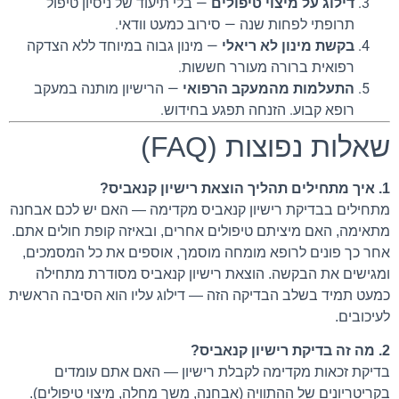
דילוג על מיצוי טיפולים
— בלי תיעוד של ניסיון טיפול
תרופתי לפחות שנה — סירוב כמעט וודאי.
בקשת מינון לא ריאלי
— מינון גבוה במיוחד ללא הצדקה
רפואית ברורה מעורר חששות.
התעלמות מהמעקב הרפואי
— הרישיון מותנה במעקב
רופא קבוע. הזנחה תפגע בחידוש.
שאלות נפוצות (FAQ)
1. איך מתחילים תהליך הוצאת רישיון קנאביס?
מתחילים בבדיקת רישיון קנאביס מקדימה — האם יש לכם אבחנה
מתאימה, האם מיציתם טיפולים אחרים, ובאיזה קופת חולים אתם.
אחר כך פונים לרופא מומחה מוסמך, אוספים את כל המסמכים,
ומגישים את הבקשה. הוצאת רישיון קנאביס מסודרת מתחילה
כמעט תמיד בשלב הבדיקה הזה — דילוג עליו הוא הסיבה הראשית
לעיכובים.
2. מה זה בדיקת רישיון קנאביס?
בדיקת זכאות מקדימה לקבלת רישיון — האם אתם עומדים
בקריטריונים של ההתוויה (אבחנה, משך מחלה, מיצוי טיפולים).