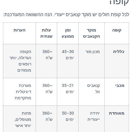
קופה
לכל קופת חולים יש מוקד קנאביס ייעודי. הנה ההשוואה המעודכנת:
קופה
מוקד
זמן
עלות
הערות
הקנאביס
ממוצע
שנתית
כללית
מכון מור
30–45
~360
הקופה
ימים
ש"ח
הגדולה, יותר
רופאים
מומחים
מכבי
קנאביס
21–35
~360
מערכת
וול
ימים
ש"ח
דיגיטלית
מתקדמת
מאוחדת
יחידה
30–50
~360
פחות
ייעודית
ימים
ש"ח
מטופלים,
יותר אישי