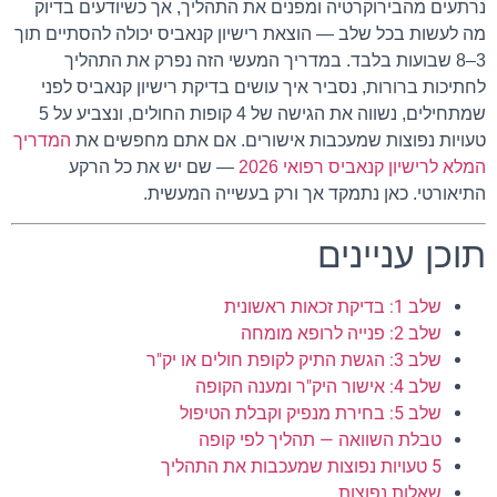
נרתעים מהבירוקרטיה ומפנים את התהליך, אך כשיודעים בדיוק
מה לעשות בכל שלב — הוצאת רישיון קנאביס יכולה להסתיים תוך
3–8 שבועות בלבד. במדריך המעשי הזה נפרק את התהליך
לחתיכות ברורות, נסביר איך עושים בדיקת רישיון קנאביס לפני
שמתחילים, נשווה את הגישה של 4 קופות החולים, ונצביע על 5
טעויות נפוצות שמעכבות אישורים. אם אתם מחפשים את
המדריך
המלא לרישיון קנאביס רפואי 2026
— שם יש את כל הרקע
התיאורטי. כאן נתמקד אך ורק בעשייה המעשית.
תוכן עניינים
שלב 1: בדיקת זכאות ראשונית
שלב 2: פנייה לרופא מומחה
שלב 3: הגשת התיק לקופת חולים או יק"ר
שלב 4: אישור היק"ר ומענה הקופה
שלב 5: בחירת מנפיק וקבלת הטיפול
טבלת השוואה — תהליך לפי קופה
5 טעויות נפוצות שמעכבות את התהליך
שאלות נפוצות