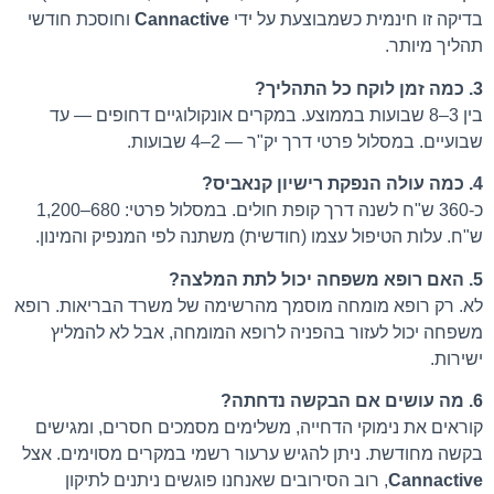
בדיקה זו חינמית כשמבוצעת על ידי
Cannactive
וחוסכת חודשי
תהליך מיותר.
3. כמה זמן לוקח כל התהליך?
בין 3–8 שבועות בממוצע. במקרים אונקולוגיים דחופים — עד
שבועיים. במסלול פרטי דרך יק"ר — 2–4 שבועות.
4. כמה עולה הנפקת רישיון קנאביס?
כ-360 ש"ח לשנה דרך קופת חולים. במסלול פרטי: 680–1,200
ש"ח. עלות הטיפול עצמו (חודשית) משתנה לפי המנפיק והמינון.
5. האם רופא משפחה יכול לתת המלצה?
לא. רק רופא מומחה מוסמך מהרשימה של משרד הבריאות. רופא
משפחה יכול לעזור בהפניה לרופא המומחה, אבל לא להמליץ
ישירות.
6. מה עושים אם הבקשה נדחתה?
קוראים את נימוקי הדחייה, משלימים מסמכים חסרים, ומגישים
בקשה מחודשת. ניתן להגיש ערעור רשמי במקרים מסוימים. אצל
Cannactive
, רוב הסירובים שאנחנו פוגשים ניתנים לתיקון