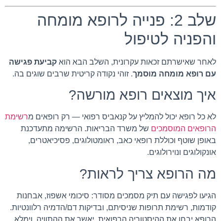
שלב 2: פנייה לרופא מומחה
והפניה לטיפול
לאחר שאישרתם זכאות עקרונית, השלב הבא הוא
קביעת פגישה
עם רופא מומחה מוסמך
. זוהי נקודה קריטית שרבים שוגים בה.
איך מוצאים רופא מורשה?
לא כל רופא יכול להמליץ על קנאביס רפואי — רק רופאים מ
רשימת
הרופאים המוסמכים
של משרד הבריאות. הרשימה מתעדכנת
באופן שוטף וכוללת רופאי כאב, ראומטולוגים, פסיכיאטרים,
אונקולוגים ונוירולוגים.
מה הרופא צריך לראות?
הגיעו לפגישה עם תיק מסמכים מסודר: סיכומי אשפוז, אבחנות
קודמות, רשימת תרופות שניסיתם, ובדיקות דם/הדמיה רלוונטיות.
הרופא יבחן את ההיסטוריה הרפואית, יאשר את ההתוויה, וימלא