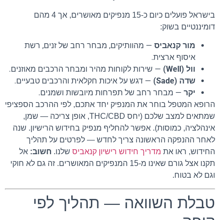
בישראל פועלים כיום כ-15 מנפיקים מאושרים, אך 4 מהם
דומיננטיים בשוק:
מור קנאביס
— מהוותיקים, מבחר רחב של זנים, רשת
איסוף ארצית.
וול (Well)
— שירות לקוחות מהיר ומבחר הרכבים מאוזנים.
שדה (Sade)
— דגש על איכות חקלאית והרכבים טבעיים.
יקר
— מבחר רחב של תפרחות מיובשות ושמנים.
הרופא המטפל בוחר את המנפיק יחד אתכם, לפי ההרכב הספציפי
שמתאים למצב שלכם (יחס THC/CBD, אופן צריכה — שמן,
אינהלציה, כמוסות). אפשר להחליף מנפיק בחידוש הרישיון. שנה
לאחר ההנפקה הראשונה צריך לחדש — לפרטים על תהליך
החידוש, ראו את
מדריך חידוש רישיון קנאביס
שלנו.
חשוב:
אל
תקנו אצל גורם שאינו מ-15 המנפיקים המאושרים. זה גם לא חוקי
וגם לא בטוח.
טבלת השוואה — תהליך לפי