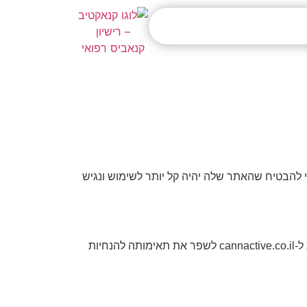
להבטיח שהאתר שלה יהיה קל יותר לשימוש ונגיש
cannactive.co.il מעמיד לרשותו את יישומון הנגישות לאתר UserWay המופעל על ידי שרת נגישות ייעודי. התוכנה מאפשרת ל-cannactive.co.il לשפר את תאימותה להנחיות