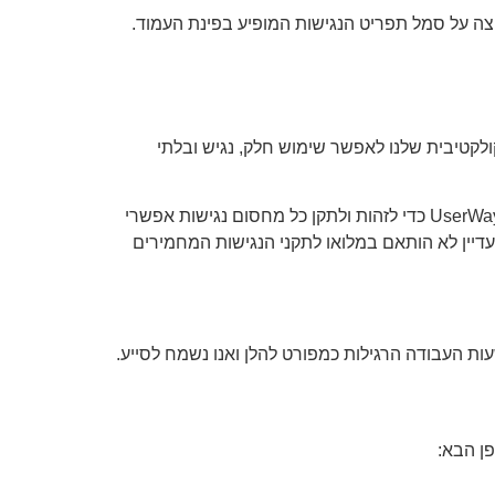
לראשונה או על ידי לחיצה על סמל תפריט הנגישות המופיע בפינת העמוד.
קטיבית שלנו לאפשר שימוש חלק, נגיש ובלתי
במאמץ מתמשך לשפר ולתקן בעיות נגישות ללא הרף, אנו סורקים באופן קבוע את cannactive.co.il עם סורק הנגישות של UserWay כדי לזהות ולתקן כל מחסום נגישות אפשרי
cannac לנגישים במלואם, ייתכן שחלק מהתוכן עדיין לא הותאם במלואו לתקני הנגישות המחמירים
פן הבא: