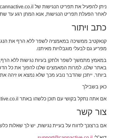
לאחר הפעלת תפריט הנגישות, אנא המתן רגע עד שתפר
כתב ויתור
קנאקטיב ממשיכה במאמציה לשפר ללא הרף את הנגישו
מפריע גם לבעלי מוגבלויות מאיתנו.
ביותר. ייתכן שהדבר נובע מכך שלא נמצא או זיהה את 
כאן בשבילך
אם אתה נתקל בקושי עם תוכן כלשהו באתר cannactive.co.il או זקוק לסיוע בכל חלק מהאתר שלנו, אנא צור איתנו קשר בשעות העבודה הרגילות כמפורט להלן ואנו נשמח לסייע.
צור קשר
אם ברצונך לדווח על בעיית נגישות, יש לך שאלות כלש
דוא"ל:
support@cannactive.co.il