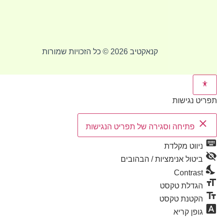
קנאקטיב 2026 © כל הזכויות שמורות
תפריט נגישות
close
פתיחה וסגירה של תפריט הנגישות
keyboard
ניווט מקלדת
visibility_off
ביטול אנימציות / הבהובים
nights_stay
Contrast
format_size
הגדלת טקסט
text_fields
הקטנת טקסט
font_download
גופן קריא