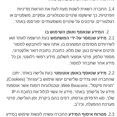
1.4. החברה רשאית לשנות מעת לעת את הוראות מדיניות
הפרטיות, כך שישקפו שינויים טכנולוגיים, עסקיים, משפטיים או
רגולטוריים. עדכונים על שינויים משמעותיים יפורסמו באתר.
המידע שנאסף ואופן השימוש בו
2.1.
מידע שנמסר על-ידי המשתמש
בעת הרשמה לאתר ו/או
לשירותים מסוימים המוצעים בו, אתה עשוי להתבקש למסור
פרטים אישיים כגון: שם מלא, כתובת, כתובת דואר אלקטרוני,
מספר טלפון, פרטי אמצעי תשלום, מידע רפואי רלוונטי, וכן כל
מידע אחר שתבחר למסור.
2.2.
מידע שנאסף באופן אוטומטי
בעת גלישה באתר, יתכן
שהחברה ו/או צדדים שלישיים יעשו שימוש ב"עוגיות" (Cookies),
"תגיות פיקסל", Web Beacons, וטכנולוגיות דומות אשר אוספות
מידע על גלישתך באתר. מידע זה עשוי לכלול את כתובת ה-IP
שלך, סוג הדפדפן וגרסתו, דפים בהם ביקרת, זמן הגלישה, פרטי
מערכת ההפעלה, וכיו"ב.
2.3.
מטרות איסוף המידע
החברה עשויה לעשות שימוש במידע