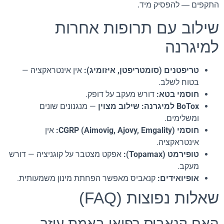
התקפים — להפסיק מיד.
שילוב עם תרופות אחרות
למיגרנה
טריפטנים (סומטריפטן, איזומיג):
אין אינטראקציה —
בטוח לשלב.
חוסמי בטא:
דורש מעקב על דופק.
BoTox למיגרנה:
שילוב מצוין
— מנגנונים שונים
ומשלימים.
חוסמי CGRP (Aimovig, Ajovy, Emgality):
אין
אינטראקציה.
טופירמט (Topamax):
אפקט מצטבר על קוגניציה — דורש
מעקב.
אופיואידים:
קנאביס מאפשר הפחתת מינון משמעותית.
שאלות נפוצות (FAQ)
האם קנאביס רפואי באמת עוזר