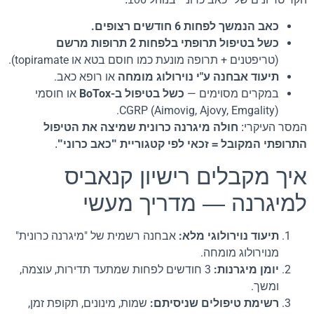
כאב הנמשך לפחות 6 חודשים רצופים.
כשל בטיפול תרופתי בלפחות 2 תרופות מרשם
(טריפטנים + תרופה מונעת כמו חוסם בטא או topiramate).
תיעוד אבחנה ע"י נוירולוג מומחה
או רופא כאב.
במקרים מסוימים —
כשל בטיפול ב-BoTox
או חוסמי
CGRP (Aimovig, Ajovy, Emgality).
המסר העיקרי:
חולה מיגרנה כרונית שמיצה את הטיפול
התרופתי המקובל = זכאי לפי קטגוריית "כאב כרוני"
.
איך מקבלים רישיון קנאביס
למיגרנה — מדריך מעשי
תיעוד נוירולוגי מלא:
אבחנה רשמית של "מיגרנה כרונית"
מנוירולוג מומחה.
יומן מיגרנות:
3 חודשים לפחות שמתעד תדירות, עוצמה,
ומשך.
רשימת טיפולים שניסיתם:
שמות, מינונים, תקופת זמן,