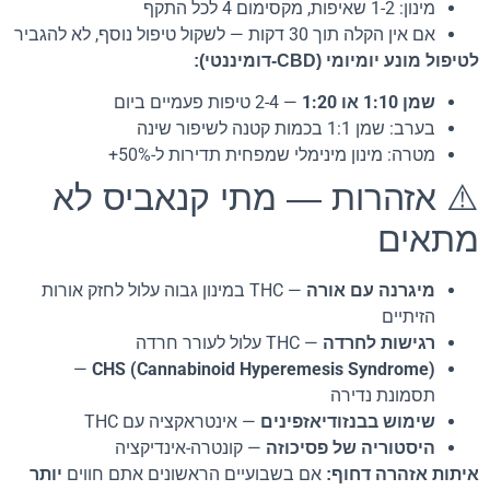
מינון: 1-2 שאיפות, מקסימום 4 לכל התקף
אם אין הקלה תוך 30 דקות — לשקול טיפול נוסף, לא להגביר
לטיפול מונע יומיומי (CBD-דומיננטי):
שמן 1:10 או 1:20
— 2-4 טיפות פעמיים ביום
בערב: שמן 1:1 בכמות קטנה לשיפור שינה
מטרה: מינון מינימלי שמפחית תדירות ל-50%+
⚠️ אזהרות — מתי קנאביס לא
מתאים
מיגרנה עם אורה
— THC במינון גבוה עלול לחזק אורות
הזיתיים
רגישות לחרדה
— THC עלול לעורר חרדה
—
CHS (Cannabinoid Hyperemesis Syndrome)
תסמונת נדירה
שימוש בבנזודיאזפינים
— אינטראקציה עם THC
היסטוריה של פסיכוזה
— קונטרה-אינדיקציה
איתות אזהרה דחוף:
אם בשבועיים הראשונים אתם חווים
יותר