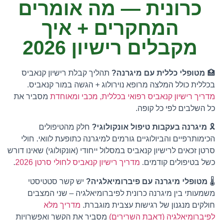
כרונית — מה אומרים
המחקרים + איך
מקבלים רישיון 2026
🏥
מטופלי כללית עם מיגרנה?
תהליך קבלת רישיון קנאביס
בכללית כולל המלצה מרופא נוירולוג + הגשה במור קנאביס.
מדריך רישיון קנאביס רפואי בכללית, מכבי ומאוחדת
מסביר את
כל השלבים לפי כל קופה.
🎗️
מיגרנה בעקבות טיפול אונקולוגי?
חלק מהטיפולים
הכימותרפיים והביולוגיים גורמים למיגרנה כתופעת לוואי. חולי
סרטן זכאים לרישיון קנאביס במסלול ייחודי (אונקולוגי) שאינו דורש
כשל בטיפולים קודמים.
מדריך רישיון קנאביס לחולי סרטן 2026
.
🌡️
מטופלי מיגרנה עם פיברומיאלגיה?
יש קשר סטטיסטי
משמעותי בין מיגרנה כרונית לפיברומיאלגיה – שני המצבים
חולקים מנגנון של רגישות עצבית מוגברת.
מדריך מלא
לפיברומיאלגיה (דאבת השרירים)
מסביר את הקשר ואפשרויות