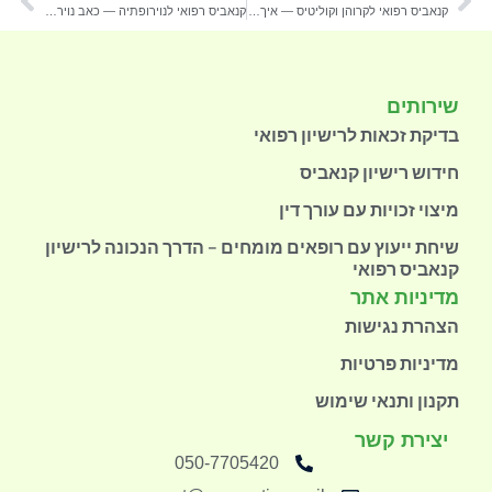
קנאביס רפואי לקרוהן וקוליטיס — איך מקבלים רישיון ב-2026 + מה המחקרים מראים
קנאביס רפואי לנוירופתיה — כאב נוירופתי, מחקרים ותהליך רישיון 2026
שירותים
בדיקת זכאות לרישיון רפואי
חידוש רישיון קנאביס
מיצוי זכויות עם עורך דין
שיחת ייעוץ עם רופאים מומחים – הדרך הנכונה לרישיון
קנאביס רפואי
מדיניות אתר
הצהרת נגישות
מדיניות פרטיות
תקנון ותנאי שימוש
יצירת קשר
050-7705420