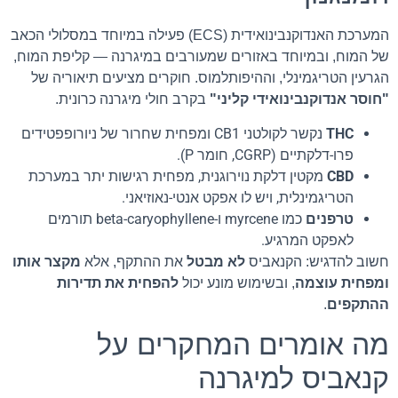
המערכת האנדוקנבינואידית (ECS) פעילה במיוחד במסלולי הכאב
של המוח, ובמיוחד באזורים שמעורבים במיגרנה — קליפת המוח,
הגרעין הטריגמינלי, וההיפותלמוס. חוקרים מציעים תיאוריה של
"חוסר אנדוקנבינואידי קליני"
בקרב חולי מיגרנה כרונית.
THC
נקשר לקולטני CB1 ומפחית שחרור של ניורופפטידים
פרו-דלקתיים (CGRP, חומר P).
CBD
מקטין דלקת נוירוגנית, מפחית רגישות יתר במערכת
הטריגמינלית, ויש לו אפקט אנטי-נאוזיאני.
טרפנים
כמו myrcene ו-beta-caryophyllene תורמים
לאפקט המרגיע.
חשוב להדגיש: הקנאביס
לא מבטל
את ההתקף, אלא
מקצר אותו
ומפחית עוצמה
, ובשימוש מונע יכול
להפחית את תדירות
ההתקפים
.
מה אומרים המחקרים על
קנאביס למיגרנה