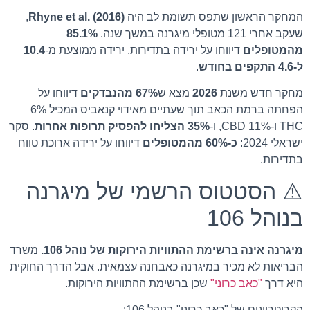
המחקר הראשון שתפס תשומת לב היה
Rhyne et al. (2016)
,
שעקב אחרי 121 מטופלי מיגרנה במשך שנה.
85.1%
מהמטופלים
דיווחו על ירידה בתדירות, ירידה ממוצעת מ-
10.4
ל-4.6 התקפים בחודש
.
מחקר חדש משנת
2026
מצא ש
67% מהנבדקים
דיווחו על
הפחתה ברמת הכאב תוך שעתיים מאידוי קנאביס המכיל 6%
THC ו-11% CBD, ו-
35% הצליחו להפסיק תרופות אחרות
. סקר
ישראלי 2024:
כ-60% מהמטופלים
דיווחו על ירידה ארוכת טווח
בתדירות.
⚠️ הסטטוס הרשמי של מיגרנה
בנוהל 106
מיגרנה אינה ברשימת ההתוויות הירוקות של נוהל 106.
משרד
הבריאות לא מכיר במיגרנה כאבחנה עצמאית. אבל הדרך החוקית
היא דרך
"כאב כרוני"
שכן ברשימת ההתוויות הירוקות.
הקריטריונים של "כאב כרוני" בנוהל 106: