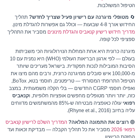
הטיפול המשולבות.
🔄
מטופלי מיגרנה עם רישיון פעיל שצריך לחדש?
תהליך
החידוש אורך 4-8 שבועות — וכולל גם אפשרות להגדלת מינון.
מדריך חידוש רישיון קנאביס והגדלת מינונים
מסביר את התהליך
ספציפי לכל קופה.
מיגרנה כרונית היא אחת המחלות הנוירולוגיות הכי משביתות
בעולם — לפי ארגון הבריאות העולמי (WHO) היא נמנית עם 10
הסיבות המובילות לנכות תפקודית. בישראל מעריכים שיותר
מ-100,000 איש סובלים ממיגרנה כרונית, ורבים מהם מיצו את
הטיפול התרופתי המסורתי — טריפטנים, חוסמי בטא, BoTox,
ואפילו חוסמי CGRP החדשים — בלי הקלה משמעותית. במצב
כזה, יותר ויותר מטופלים מחפשים אופציות חלופיות, ו
קנאביס
רפואי
עולה כאופציה מבטיחה ש-85% מהמשתמשים מדווחים
עליה בחיוב (Rhyne et al., 2016).
🟢
רוצים את התמונה המלאה?
המדריך השלם לרישיון קנאביס
רפואי 2026
מסביר את כל תהליך הקבלה — מבדיקת זכאות ועד
החזקת הרישיון.