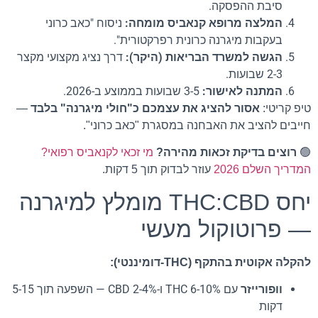
סיבת ההפסקה.
המלצה מרופא קנאביס מומחה:
ניסוח "כאב כרוני
בעקבות מיגרנה כרונית רפרקטורית".
הגשה למשרד הבריאות (היקר):
דרך נציג מקצועי מקצר
2-3 שבועות.
המתנה לאישור:
3-5 שבועות בממוצע ב-2026.
טיפ קריטי:
אסור להציג את עצמכם כ"חולי מיגרנה" בלבד
—
חייבים להציב את האבחנה במסגרת "כאב כרוני".
🟢
רוצים בדיקת זכאות מהירה?
מי זכאי לקנאביס רפואי?
המדריך השלם 2026
עוזר לבדוק תוך 5 דקות.
יחס THC:CBD מומלץ למיגרנה
— פרוטוקול מעשי
להקלה אקוטית בהתקף (THC-דומיננטי):
וופורייזר
עם 6-10% THC ו-2-4% CBD — השפעה תוך 5-15
דקות