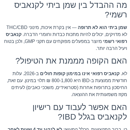
מה ההבדל בין שמן ביתי לקנאביס
רשמי?
שמן ביתי הוא לא תרופה
— אין בקרת איכות, מינוני THC/CBD
לא מדויקים, יכולים להיות מתכות כבדות וחומרי הדברה.
קנאביס
רפואי רשמי
מיוצר במפעלים מפוקחים עם תקני GMP, ולכן בטוח
ויעיל הרבה יותר.
האם הקופה מממנת את הטיפול?
לא.
קנאביס רפואי אינו במימון קופות חולים
ב-2026. עלות
חודשית ממוצעת ב-IBD היא 800-1,800 ₪ תלוי במינון. עם זאת,
החיסכון בתרופות אחרות (סטרואידים, משככי כאבים) לעיתים
מקזז משמעותית את ההוצאה.
האם אפשר לעבוד עם רישיון
לקנאביס בגלל IBD?
כן, ברוב המקצועות. הכלל המעשי:
לא לנהוג עד 4 שעות לאחר