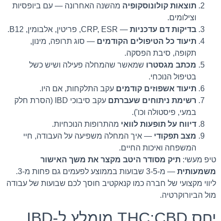
תוצאות קולונוסקופיה
מהשנה האחרונה — עם ביופסיות
וצילומים.
בדיקות דם עדכניות
— CRP, ESR, פריטין, אלבומין, B12.
תיעוד כל הטיפולים הקודמים
— סוג תרופה, מינון,
תקופה, סיבת הפסקה.
מכתב מגסטרו
שמאשר שהמחלה פעילה ושיש כשל
בטיפול הנוכחי.
תיעוד אשפוזים קודמים
עקב התלקחות, אם היו.
רשימת ניתוחים שעברתם
עקב סיבוכי IBD (הסרת חלק
במעי, פיסטולה וכו').
דיווח על תופעות לוואי
מהתרופות הנוכחיות.
מצב תפקודי
— איך המחלה משפיעה על העבודה, חיי
המשפחה ואיכות החיים.
טיפ מעשי:
תיק מסודר היטב מקצר את משך האישור
משמעותית
— מ-3-5 שבועות בממוצע לפעמים גם פחות מ-3.
ליווי מקצועי של חברה כמו קנאקטיב חוסך לכם שבועות של עבודה
מול הביורוקרטיה.
יחס THC:CBD מומלץ ל-IBD