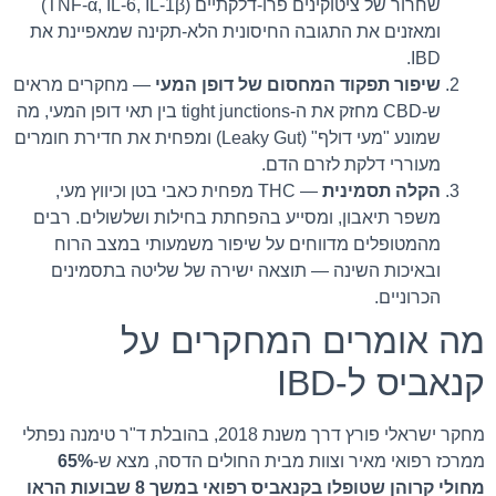
שחרור של ציטוקינים פרו-דלקתיים (TNF-α, IL-6, IL-1β)
ומאזנים את התגובה החיסונית הלא-תקינה שמאפיינת את
IBD.
שיפור תפקוד המחסום של דופן המעי
— מחקרים מראים
ש-CBD מחזק את ה-tight junctions בין תאי דופן המעי, מה
שמונע "מעי דולף" (Leaky Gut) ומפחית את חדירת חומרים
מעוררי דלקת לזרם הדם.
הקלה תסמינית
— THC מפחית כאבי בטן וכיווץ מעי,
משפר תיאבון, ומסייע בהפחתת בחילות ושלשולים. רבים
מהמטופלים מדווחים על שיפור משמעותי במצב הרוח
ובאיכות השינה — תוצאה ישירה של שליטה בתסמינים
הכרוניים.
מה אומרים המחקרים על
קנאביס ל-IBD
מחקר ישראלי פורץ דרך משנת 2018, בהובלת ד"ר טימנה נפתלי
ממרכז רפואי מאיר וצוות מבית החולים הדסה, מצא ש-
65%
מחולי קרוהן שטופלו בקנאביס רפואי במשך 8 שבועות הראו