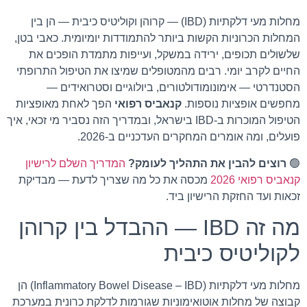
מחלות מעי דלקתיות (IBD) — קרוהן וקוליטיס כיבית — הן בין
המחלות הכרוניות הקשות ביותר להתמודדות יומיומית. כאבי בטן,
שלשולים תכופים, ירידה במשקל, ועייפות מתמדת הופכים את
החיים לקרב יומי. רבים מהמטופלים שמיצו את הטיפול התרופתי
הסטנדרטי — אימונומודולטורים, ביולוגיים וסטרואידים —
מחפשים אופציות נוספות.
קנאביס רפואי
הפך לאחת מאופציות
הטיפול המוכרות ב-IBD בישראל, ובמדריך הזה נסביר מי זכאי, איך
פועלים, ומה אומרים המחקרים העדכניים ב-2026.
🟢
רוצים להבין את התהליך לעומק?
המדריך השלם לרישיון
קנאביס רפואי 2026
מכסה את כל מה שצריך לדעת — מבדיקת
זכאות ועד החזקת הרישיון ביד.
מה זה IBD — ההבדל בין קרוהן
לקוליטיס כיבית
מחלות מעי דלקתיות (Inflammatory Bowel Disease – IBD) הן
קבוצה של מחלות אוטואימוניות שגורמות לדלקת כרונית במערכת