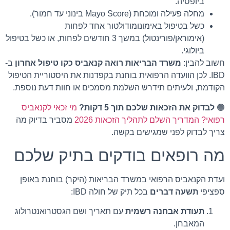
ביופסיה.
מחלה פעילה ומוכחת (Mayo Score בינוני עד חמור).
כשל בטיפול באימונומודולטור אחד לפחות
(אימוראן/פורינטול) במשך 3 חודשים לפחות, או כשל בטיפול
ביולוגי.
חשוב להבין:
משרד הבריאות רואה קנאביס כקו טיפול אחרון
ב-
IBD. לכן הוועדה הרפואית בוחנת בקפדנות את היסטוריית הטיפול
הקודמת, ולעיתים תידרש השלמת מסמכים או חוות דעת נוספת.
🟢
לבדוק את הזכאות שלכם תוך 5 דקות?
מי זכאי לקנאביס
רפואי? המדריך השלם לתהליך הזכאות 2026
מסביר בדיוק מה
צריך לבדוק לפני שמגישים בקשה.
מה רופאים בודקים בתיק שלכם
ועדת הקנאביס הרפואי במשרד הבריאות (היקר) בוחנת באופן
ספציפי
תשעה דברים
בכל תיק של חולה IBD:
תעודת אבחנה רשמית
עם תאריך ושם הגסטרואנטרולוג
המאבחן.