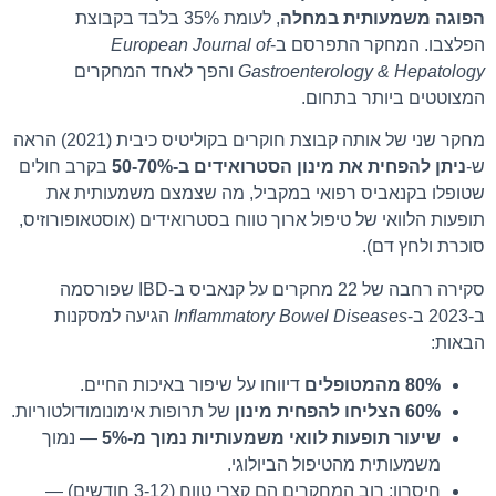
הפוגה משמעותית במחלה
, לעומת 35% בלבד בקבוצת
הפלצבו. המחקר התפרסם ב-
European Journal of
Gastroenterology & Hepatology
והפך לאחד המחקרים
המצוטטים ביותר בתחום.
מחקר שני של אותה קבוצת חוקרים בקוליטיס כיבית (2021) הראה
ש-
ניתן להפחית את מינון הסטרואידים ב-50-70%
בקרב חולים
שטופלו בקנאביס רפואי במקביל, מה שצמצם משמעותית את
תופעות הלוואי של טיפול ארוך טווח בסטרואידים (אוסטאופורוזיס,
סוכרת ולחץ דם).
סקירה רחבה של 22 מחקרים על קנאביס ב-IBD שפורסמה
ב-2023 ב-
Inflammatory Bowel Diseases
הגיעה למסקנות
הבאות:
80% מהמטופלים
דיווחו על שיפור באיכות החיים.
60% הצליחו להפחית מינון
של תרופות אימונומודולטוריות.
שיעור תופעות לוואי משמעותיות נמוך מ-5%
— נמוך
משמעותית מהטיפול הביולוגי.
חיסרון: רוב המחקרים הם קצרי טווח (3-12 חודשים) —