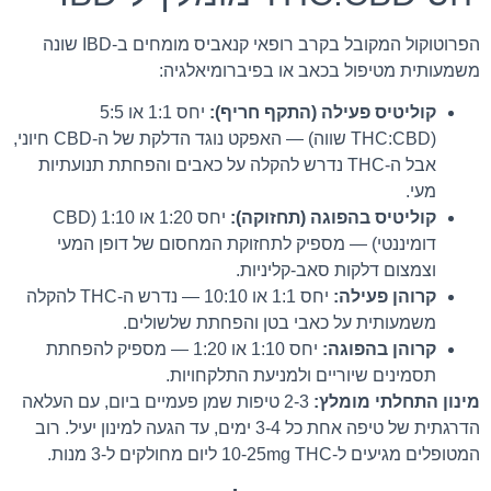
הפרוטוקול המקובל בקרב רופאי קנאביס מומחים ב-IBD שונה
משמעותית מטיפול בכאב או בפיברומיאלגיה:
קוליטיס פעילה (התקף חריף):
יחס 1:1 או 5:5
(THC:CBD שווה) — האפקט נוגד הדלקת של ה-CBD חיוני,
אבל ה-THC נדרש להקלה על כאבים והפחתת תנועתיות
מעי.
קוליטיס בהפוגה (תחזוקה):
יחס 1:20 או 1:10 (CBD
דומיננטי) — מספיק לתחזוקת המחסום של דופן המעי
וצמצום דלקות סאב-קליניות.
קרוהן פעילה:
יחס 1:1 או 10:10 — נדרש ה-THC להקלה
משמעותית על כאבי בטן והפחתת שלשולים.
קרוהן בהפוגה:
יחס 1:10 או 1:20 — מספיק להפחתת
תסמינים שיוריים ולמניעת התלקחויות.
מינון התחלתי מומלץ:
2-3 טיפות שמן פעמיים ביום, עם העלאה
הדרגתית של טיפה אחת כל 3-4 ימים, עד הגעה למינון יעיל. רוב
המטופלים מגיעים ל-10-25mg THC ליום מחולקים ל-3 מנות.