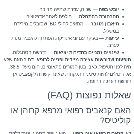
יובש בפה
— שכיח, עוזרת שתייה מרובה.
סחרחורת בהתחלה
— חולפת לאחר אדפטציה.
תיאבון מוגבר
— מתאים לחולי IBD שסובלים מירידה
במשקל.
עייפות
— בעיקר עם זני אינדיקה. הפתרון: להעביר מנות
לערב.
שינויים זמניים בתדירות יציאות
— נדרשת הסתגלות.
תופעות שדורשות עצירה מיידית ופנייה לרופא:
דם בצואה שלא
היה לפני הטיפול, כאבי בטן חמורים פתאומיים, חום מעל 38.5°.
אלה יכולים להיות סימני התלקחות שאינה קשורה לקנאביס אך
דורשת הערכה דחופה.
שאלות נפוצות (FAQ)
האם קנאביס רפואי מרפא קרוהן או
קוליטיס?
לא.
קנאביס רפואי אינו ריפוי
— הוא טיפול תסמיני ונוגד דלקת.