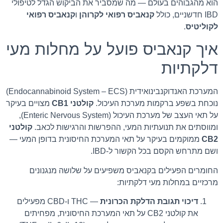
הוא מהגבוהים בעולם — מה שמסביר את הביקוש הגדל לטיפולי
IBD חדשניים, כולל
קנאביס רפואי לקרוהן
ו
קנאביס רפואי
לקוליטיס
.
איך קנאביס פועל על מחלות מעי
דלקתיות
המערכת האנדוקנבינואידית (Endocannabinoid System – ECS)
נוכחת בשפע ברקמות מערכת העיכול.
קולטני CB1
מצויים בעיקר
על תאי העצב של מערכת העיכול (Enteric Nervous System),
ומווסתים את תנועתיות המעי, ההפרשות והרגישות לכאב.
קולטני
CB2
ממוקמים בעיקר על תאי המערכת החיסונית בדופן המעי —
ושם מתרחש הקסם בכל הקשור ל-IBD.
החומרים הפעילים בקנאביס משפיעים על שלושה מנגנונים
מרכזיים במחלות מעי דלקתיות:
דיכוי תגובת הדלקת הכרונית
— THC ו-CBD מפעילים
את קולטני CB2 על תאי המערכת החיסונית, מפחיתים