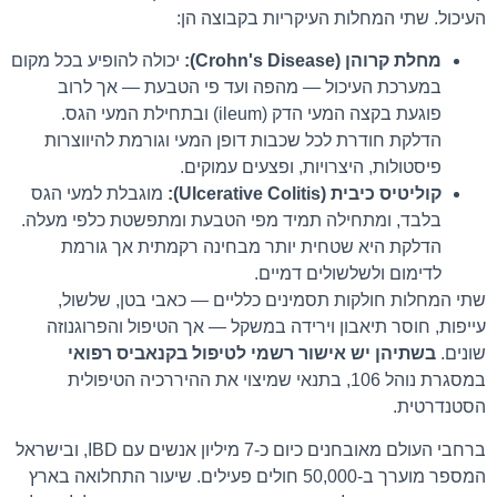
העיכול. שתי המחלות העיקריות בקבוצה הן:
מחלת קרוהן (Crohn's Disease):
יכולה להופיע בכל מקום
במערכת העיכול — מהפה ועד פי הטבעת — אך לרוב
פוגעת בקצה המעי הדק (ileum) ובתחילת המעי הגס.
הדלקת חודרת לכל שכבות דופן המעי וגורמת להיווצרות
פיסטולות, היצרויות, ופצעים עמוקים.
קוליטיס כיבית (Ulcerative Colitis):
מוגבלת למעי הגס
בלבד, ומתחילה תמיד מפי הטבעת ומתפשטת כלפי מעלה.
הדלקת היא שטחית יותר מבחינה רקמתית אך גורמת
לדימום ולשלשולים דמיים.
שתי המחלות חולקות תסמינים כלליים — כאבי בטן, שלשול,
עייפות, חוסר תיאבון וירידה במשקל — אך הטיפול והפרוגנוזה
שונים.
בשתיהן יש אישור רשמי לטיפול בקנאביס רפואי
במסגרת נוהל 106, בתנאי שמיצוי את ההיררכיה הטיפולית
הסטנדרטית.
ברחבי העולם מאובחנים כיום כ-7 מיליון אנשים עם IBD, ובישראל
המספר מוערך ב-50,000 חולים פעילים. שיעור התחלואה בארץ