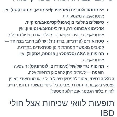
אימונומודולטורים (אזתיופרין/אימוראן, מתוטרקסט):
אין
אינטראקציה משמעותית.
טיפולים ביולוגיים (אינפליקסימאב/רמיקייד,
אדלימומאב/הומירה, ויידוליזומאב/אנטיוויו):
אין
אינטראקציה ידועה. הקנאביס משלים את הטיפול הביולוגי.
סטרואידים (פרדניזון, בודזוניד):
שילוב חיובי במיוחד
—
קנאביס מאפשר הפחתת מינון סטרואידים בהדרגה.
תרופות 5-ASA (סלפסלזין, פנטסה, אסקול):
אין
אינטראקציה.
תרופות נגד שלשול (אימודיום, לוטרונקס):
השפעה
חופפת — לעיתים ניתן להפסיק תרופות אלה.
הכלל הבסיסי:
אסור להפסיק טיפול ביולוגי או סטרואידי באופן
עצמאי בעקבות התחלת קנאביס. כל שינוי במשטר תרופתי חייב
להיות בליווי הגסטרואנטרולוג המטפל.
תופעות לוואי שכיחות אצל חולי
IBD