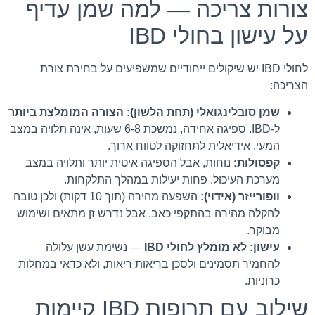
צורות צריכה — למה שמן עדיף
על עישון בחולי IBD
לחולי IBD יש שיקולים ייחודיים שמשפיעים על בחירת צורת
הצריכה:
שמן סובלינגואלי (תחת הלשון):
הצורה המומלצת ביותר
ל-IBD. ספיגה אחידה, נמשכת 6-8 שעות, אינה תלויה במצב
המעי. אידיאלית לתחזוקה לטווח ארוך.
קפסולות:
נוחות, אבל הספיגה איטית יותר ותלויה במצב
מערכת העיכול. פחות יעילות במהלך התלקחות.
וופורייזר (אידוי):
השפעה מהירה (תוך 10 דקות) ולכן טובה
להקלה מהירה בהתקפי כאב. אבל נדרש זן מתאים ושימוש
מבוקר.
עישון:
לא מומלץ לחולי IBD
— נשימת עשן עלולה
להחמיר תסמינים ולסכן בריאות ריאות, ולא כדאי במחלות
כרוניות.
שילוב עם תרופות IBD קיימות