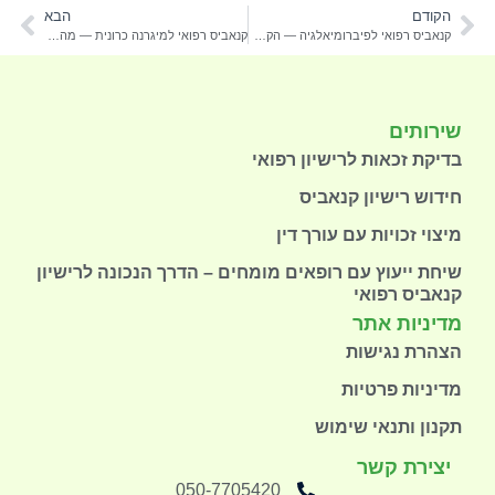
הקודם
הבא
קנאביס רפואי לפיברומיאלגיה — הקלה על כאבים כרוניים (2026)
קנאביס רפואי למיגרנה כרונית — מה אומרים המחקרים + איך מקבלים רישיון 2026
שירותים
בדיקת זכאות לרישיון רפואי
חידוש רישיון קנאביס
מיצוי זכויות עם עורך דין
שיחת ייעוץ עם רופאים מומחים – הדרך הנכונה לרישיון
קנאביס רפואי
מדיניות אתר
הצהרת נגישות
מדיניות פרטיות
תקנון ותנאי שימוש
יצירת קשר
050-7705420