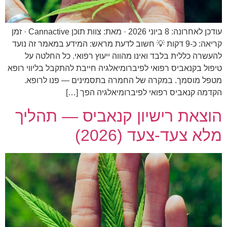
עודכן לאחרונה: 8 ביוני 2026 · מאת: צוות תוכן Cannactive · זמן
קריאה: כ‑9 דקות 💡 חשוב לדעת מראש: המידע במאמר זה נועד
להעשרה כללית בלבד ואינו מהווה ייעוץ רפואי. כל החלטה על
טיפול בקנאביס רפואי לפיברומיאלגיה חייבת להתקבל בליווי רופא
מטפל מוסמך. במקרה של החמרה בתסמינים — פנו לרופא.
הקדמה קנאביס רפואי לפיברומיאלגיה הפך […]
הוצאת רישיון קנאביס — תהליך
מלא צעד-צעד (2026)