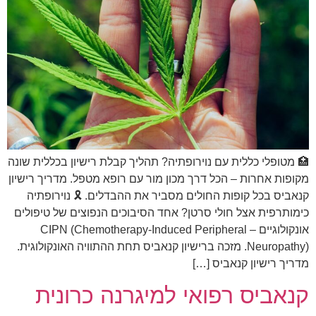
🏥 מטופלי כללית עם נוירופתיה? תהליך קבלת רישיון בכללית שונה
מקופות אחרות – הכל דרך מכון מור עם רופא מטפל. מדריך רישיון
קנאביס בכל קופות החולים מסביר את ההבדלים. 🎗️ נוירופתיה
כימותרפית אצל חולי סרטן? אחד הסיבוכים הנפוצים של טיפולים
אונקולוגיים – CIPN (Chemotherapy-Induced Peripheral
Neuropathy). מזכה ברישיון קנאביס תחת ההתוויה האונקולוגית.
מדריך רישיון קנאביס […]
קנאביס רפואי למיגרנה כרונית