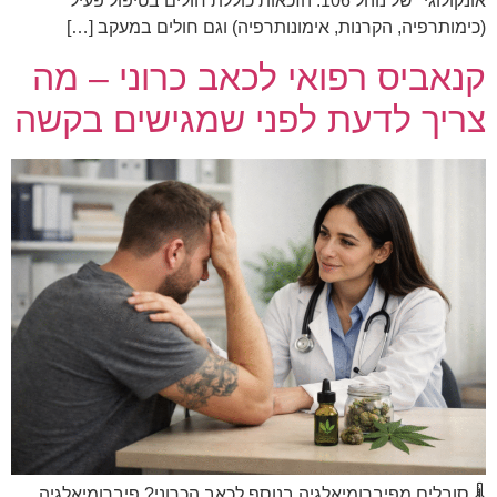
אונקולוגי" של נוהל 106. הזכאות כוללת חולים בטיפול פעיל
(כימותרפיה, הקרנות, אימונותרפיה) וגם חולים במעקב […]
קנאביס רפואי לכאב כרוני – מה
צריך לדעת לפני שמגישים בקשה
🌡️ סובלים מפיברומיאלגיה בנוסף לכאב הכרוני? פיברומיאלגיה