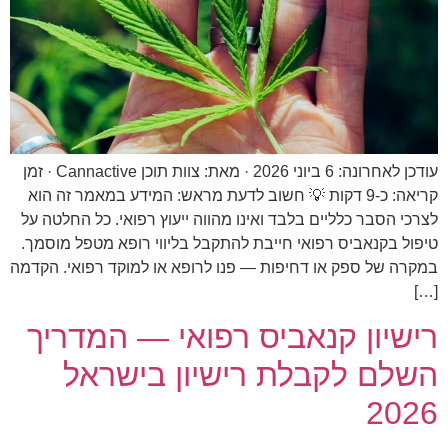
עודכן לאחרונה: 6 ביוני 2026 · מאת: צוות תוכן Cannactive · זמן
קריאה: כ‑9 דקות 💡 חשוב לדעת מראש: המידע במאמר זה הוא
לצרכי הסבר כלליים בלבד ואינו מהווה ייעוץ רפואי. כל החלטה על
טיפול בקנאביס רפואי חייבת להתקבל בליווי רופא מטפל מוסמך.
במקרה של ספק או דחיפות — פנו לרופא או למוקד רפואי. הקדמה
[…]
רישיון קנאביס רפואי — המדריך
השלם לקבלת רישיון בישראל
2026