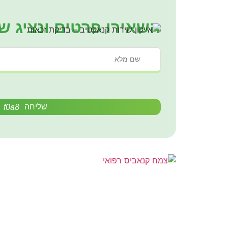
השאירו פרטים ונציג ש
שליחה