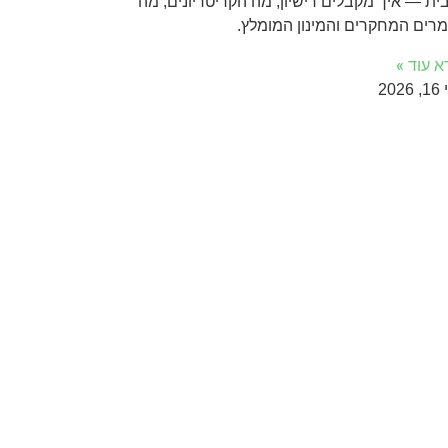
בית — איך מקבלים רישיון, מה הקריטריונים, מה
מרים המחקרים והמינון המומלץ.
א עוד »
2026