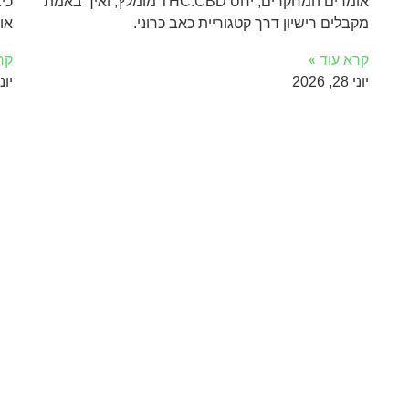
אומרים המחקרים, יחס THC:CBD מומלץ, ואיך באמת
כי
מקבלים רישיון דרך קטגוריית כאב כרוני.
או
קרא עוד »
קר
יוני 28, 2026
יוני 16, 